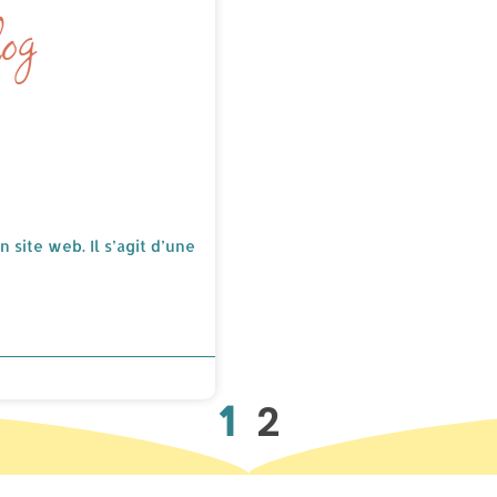
log
 site web. Il s’agit d’une
2
1