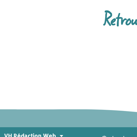
Retrou
VH Rédaction Web