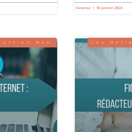
Vanessa
18 janvier 2024
daction Web
Les Méti