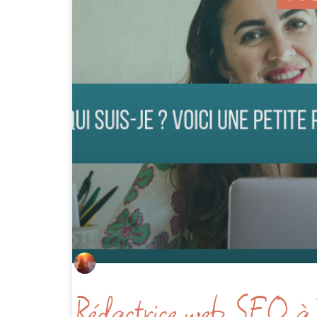
Rédactrice web SEO à T