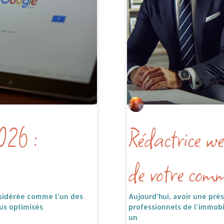
026 :
Rédactrice we
de votre comm
nsidérée comme l’un des
Aujourd’hui, avoir une pré
nus optimisés
professionnels de l’immob
un